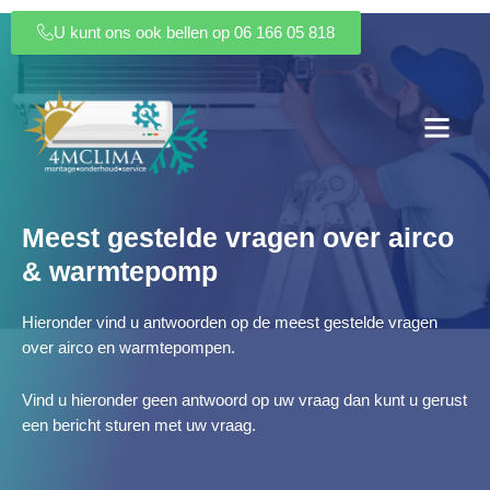
Ga
U kunt ons ook bellen op 06 166 05 818
naar
de
inhoud
Meest gestelde vragen over airco
& warmtepomp
Hieronder vind u antwoorden op de meest gestelde vragen
over airco en warmtepompen.
Vind u hieronder geen antwoord op uw vraag dan kunt u gerust
een bericht sturen met uw vraag.