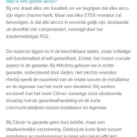
Wat is een goede airco?
Bij ons draait alles om kwaliteit, en we begrijpen dat elke airco
zijn eigen charme heeft. Maar wat elke STEK-monteur zal
bevestigen, is dat alle airco’s in essentie gelijk zijn, bestaande
uit dezelfde vier componenten, verenigd door het
koudemiddelgas R32.
De nuances liggen nu in de beschikbare opties, zoals volledige
wifi-functionaliteit of wifi-gereedheid. Echter, het meest cruciale
aspect is de garantie. Bij 4Mclima geloven we in echte
garantie, ondersteund door daden, niet slechts woorden.
Hierbij speelt de nauwheid van de relatie tussen de installateur
en de eigenaar van het merk een sleutelrol. Wij werken
exclusief met het merk Clima+ vanwege onze uitstekende
ervaring met de garantieafhandeling en de korte
communicatielijnen tussen installateur en eigenaar.
Bij Clima+ is garantie geen loze belofte, maar een
daadwerkelijke verzekering. Dankzij de korte lijnen tussen
installateur en merkeigenaar kunnen wij snel en efficiënt